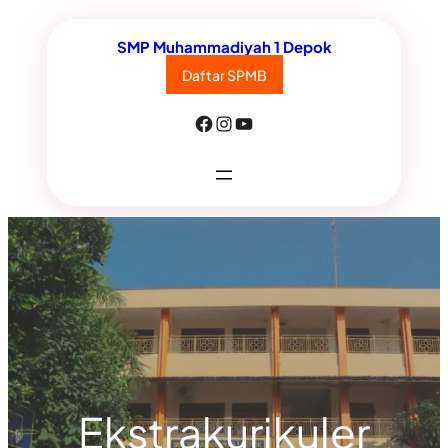
Lewati
SMP Muhammadiyah 1 Depok
ke
Daftar SPMB
konten
Facebook
Instagram
YouTube
Ekstrakurikuler