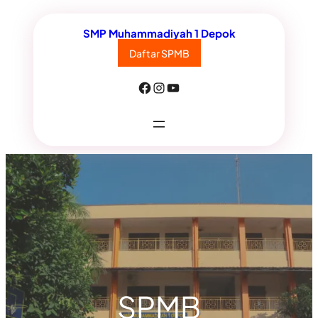
Lewati
SMP Muhammadiyah 1 Depok
ke
Daftar SPMB
konten
Facebook
Instagram
YouTube
SPMB