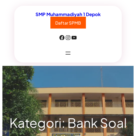
Lewati
SMP Muhammadiyah 1 Depok
ke
Daftar SPMB
konten
Facebook
Instagram
YouTube
Kategori:
Bank Soal