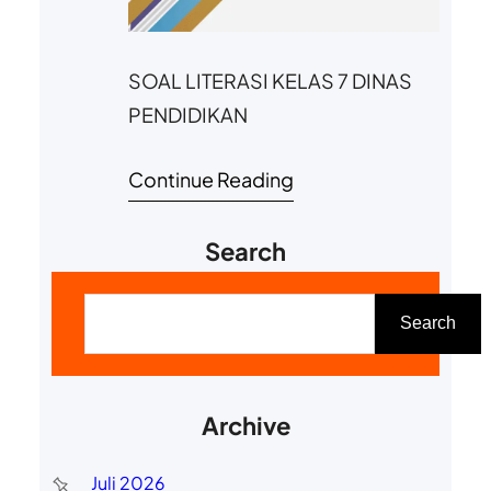
SOAL LITERASI KELAS 7 DINAS
PENDIDIKAN
Continue Reading
Search
C
a
Search
r
i
Archive
Juli 2026