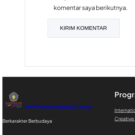
komentar saya berikutnya.
Progr
SMP Muhammadiyah 1 Depok
Internati
Creative
Berkarakter Berbudaya