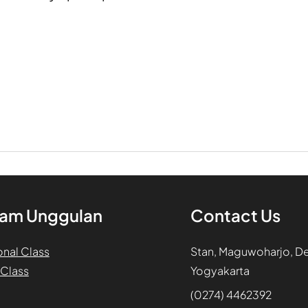
am Unggulan
Contact Us
onal Class
Stan, Maguwoharjo, D
 Class
Yogyakarta
(0274) 4462392