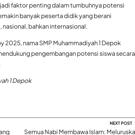
adi faktor penting dalam tumbuhnya potensi
emakin banyak peserta didik yang berani
 nasional, bahkan internasional.
ugby 2025, nama SMP Muhammadiyah 1 Depok
g mendukung pengembangan potensi siswa secara
.
yah 1 Depok
NEXT POST
yang
Semua Nabi Membawa Islam: Melurusk