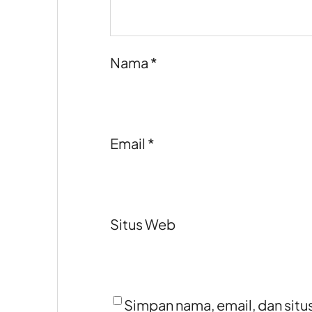
Nama
*
Email
*
Situs Web
Simpan nama, email, dan situ