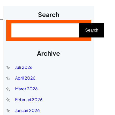
Search
C
Search
a
r
i
Archive
Juli 2026
April 2026
Maret 2026
Februari 2026
Januari 2026