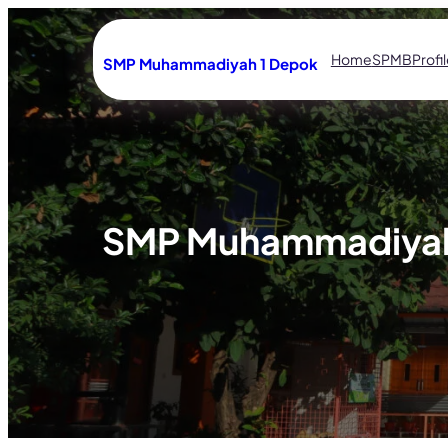
Lewati
ke
Home
SPMB
Profi
SMP Muhammadiyah 1 Depok
konten
SMP Muhammadiyah 1