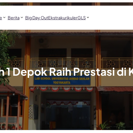
le
Berita
Big Day Out
Ekstrakurikuler
GLS
 Depok Raih Prestasi di 